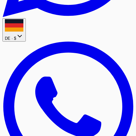
DE ·
$