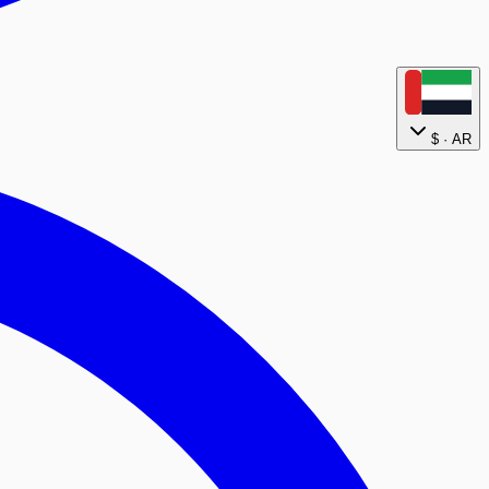
$
AR ·