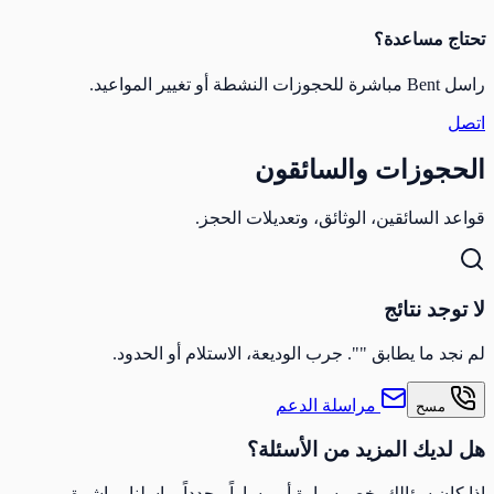
تحتاج مساعدة؟
راسل Bent مباشرة للحجوزات النشطة أو تغيير المواعيد.
اتصل
الحجوزات والسائقون
قواعد السائقين، الوثائق، وتعديلات الحجز.
لا توجد نتائج
لم نجد ما يطابق "". جرب الوديعة، الاستلام أو الحدود.
مراسلة الدعم
مسح
هل لديك المزيد من الأسئلة؟
إذا كان سؤالك يخص سيارة أو مساراً محدداً، راسلنا مباشرة.