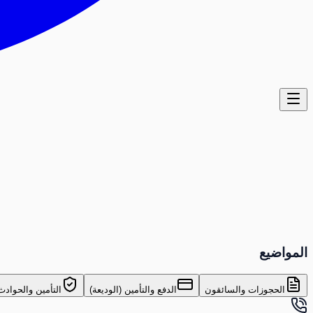
المواضيع
الحجوزات والسائقون
الدفع والتأمين (الوديعة)
التأمين والحوادث